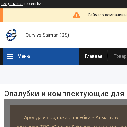
Создать сайт
на Satu.kz
Сейчас у компании н
Qurylys Saiman (QS)
Меню
Главная
Товар
Фильтры
Цена
Опалубки и комплектующие для 
Наличие
В наличии
5
Аренда и продажа опалубки в Алматы в
компании ТОО «Qurylys Saiman» - это выгодное