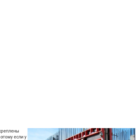
акреплены
этому если у