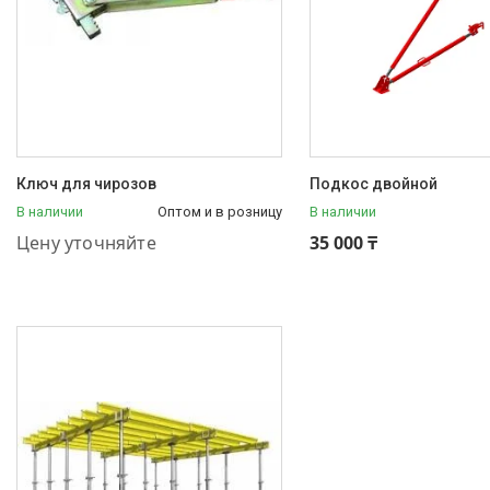
Ключ для чирозов
Подкос двойной
В наличии
Оптом и в розницу
В наличии
+7 (707) 709-10-11
Цену уточняйте
35 000 ₸