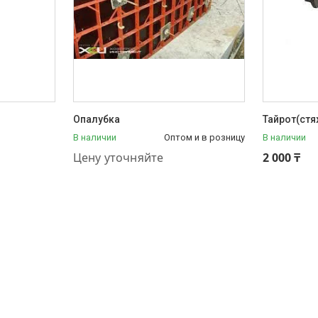
Опалубка
Тайрот(стя
В наличии
Оптом и в розницу
В наличии
+7 (707) 709-10-11
Цену уточняйте
2 000 ₸