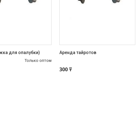
жка для опалубки)
Аренда тайротов
Только оптом
+7 (707) 709-10-11
300 ₸