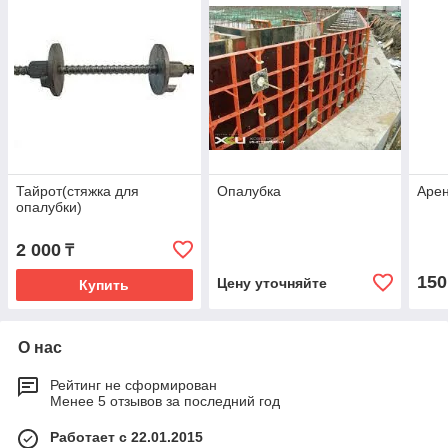
Тайрот(стяжка для
Опалубка
Арен
опалубки)
2 000
₸
150
Цену уточняйте
Купить
О нас
Рейтинг не сформирован
Менее 5 отзывов за последний год
Работает с 22.01.2015