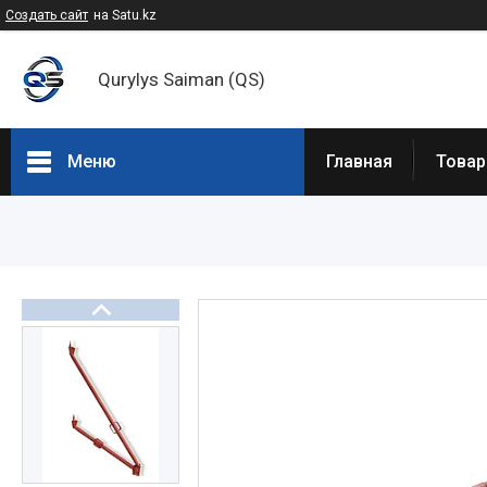
Создать сайт
на Satu.kz
Qurylys Saiman (QS)
Меню
Главная
Товар
Товары и услуги
Прайс-листы
О нас
Отзывы