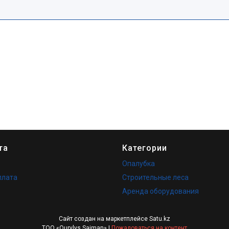
та
Категории
Опалубка
плата
Строительные леса
Аренда оборудования
Сайт создан на маркетплейсе
Satu.kz
ТОО «Qurylys Saiman» |
Пожаловаться на контент