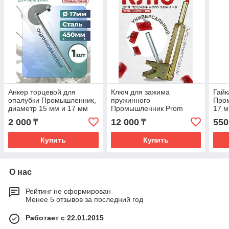
Анкер торцевой для
Ключ для зажима
Гайк
опалубки Промышленник,
пружинного
Про
диаметр 15 мм и 17 мм
Промышленник Prom
17 
2 000
12 000
550
₸
₸
Купить
Купить
О нас
Рейтинг не сформирован
Менее 5 отзывов за последний год
Работает с 22.01.2015